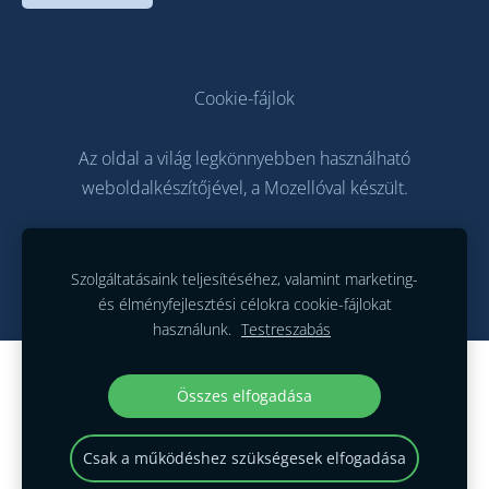
Cookie-fájlok
Az oldal a világ legkönnyebben használható
weboldalkészítőjével, a
Mozellóval
készült.
Szolgáltatásaink teljesítéséhez, valamint marketing-
és élményfejlesztési célokra cookie-fájlokat
használunk.
Testreszabás
Hozzon létre weboldalt vagy webáruházat
Összes elfogadása
a Mozello segítségével.
Gyorsan, egyszerűen, programozás nélkül.
Csak a működéshez szükségesek elfogadása
google57be0737ce881382.html