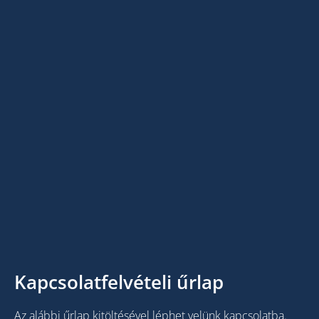
Kapcsolatfelvételi űrlap
Az alábbi űrlap kitöltésével léphet velünk kapcsolatba.