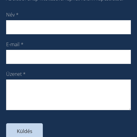
Név
*
E-mail
*
Üzenet
*